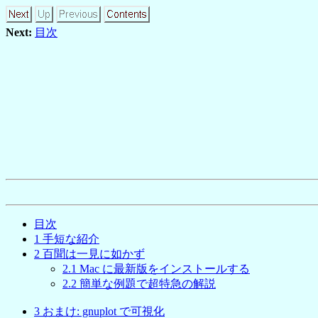
Next:
目次
目次
1
手短な紹介
2
百聞は一見に如かず
2
.
1
Mac に最新版をインストールする
2
.
2
簡単な例題で超特急の解説
3
おまけ: gnuplot で可視化